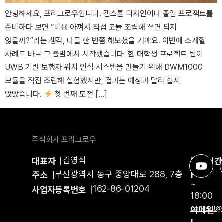
안녕하세요, 프리그로우입니다. 캡스톤 디자인이나 졸업 프로젝트를
준비하다 보면 “비용 아껴서 직접 모듈 조립해 쓰면 되지
않을까?”라는 생각, 다들 한 번쯤 해보셨을 거예요. 이번에 소개할
사례도 바로 그 출발에서 시작됐습니다. 한 대학생 프로젝트 팀이
UWB 기반 보행자 위치 인식 시스템을 만들기 위해 DWM1000
모듈을 직접 조립해 실험했지만, 결과는 예상과 달리 쉽지
않았습니다.
첫 번째 도전 […]
주식회사 프리그로우
김영식
평일
대표자
|
운영시
9:00
부산광역시 동구 중앙대로 288, 7층
|
주소 |
~
162-86-01204
사업자등록번호
|
18:00
이메일
contact@