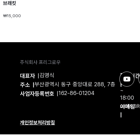
브래킷
₩
15,000
주식회사 프리그로우
김영식
평일
대표자
|
운영시
9:00
부산광역시 동구 중앙대로 288, 7층
|
주소 |
~
162-86-01204
사업자등록번호
|
18:00
이메일
contact@
|
개인정보처리방침