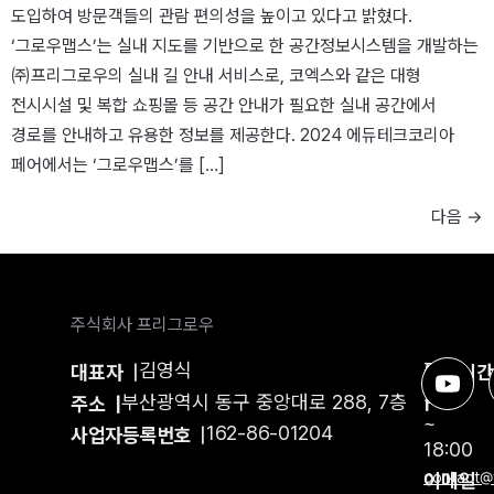
도입하여 방문객들의 관람 편의성을 높이고 있다고 밝혔다.
‘그로우맵스’는 실내 지도를 기반으로 한 공간정보시스템을 개발하는
㈜프리그로우의 실내 길 안내 서비스로, 코엑스와 같은 대형
전시시설 및 복합 쇼핑몰 등 공간 안내가 필요한 실내 공간에서
경로를 안내하고 유용한 정보를 제공한다. 2024 에듀테크코리아
페어에서는 ‘그로우맵스’를 […]
다음
→
주식회사 프리그로우
김영식
평일
대표자
|
운영시
9:00
부산광역시 동구 중앙대로 288, 7층
|
주소 |
~
162-86-01204
사업자등록번호
|
18:00
이메일
contact@