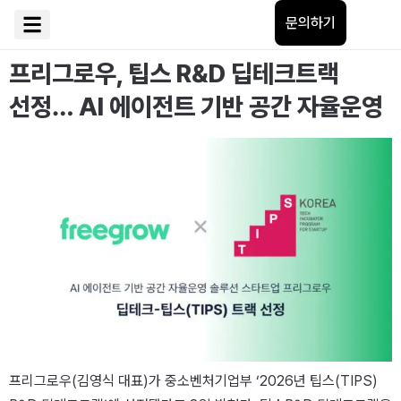
문의하기
기술 소개
프리그로우, 팁스 R&D 딥테크트랙
선정… AI 에이전트 기반 공간 자율운영
프리그로우(김영식 대표)가 중소벤처기업부 ‘2026년 팁스(TIPS)