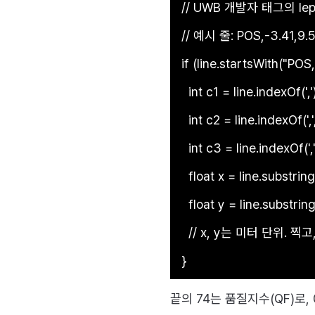
// UWB 개발자 태그의 le
// 예시 줄: POS,-3.41,9.5
if (line.startsWith("POS,"
  int c1 = line.indexOf(',')
  int c2 = line.indexOf(',',
  int c3 = line.indexOf(','
  float x = line.substring
  float y = line.substring
  // x, y는 미터 단위. 
}
끝의 74는 품질지수(QF)로,