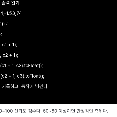
p 출력 읽기

4,-1.53,74

)) {

;

 c1 + 1);

, c2 + 1);

(c1 + 1, c2).toFloat();

(c2 + 1, c3).toFloat();

찍고, 기록하고, 동작에 넘긴다.

 0~100 신뢰도 점수다. 60~80 이상이면 안정적인 측위다.