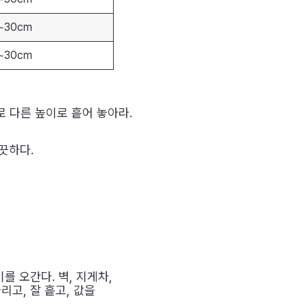
~30cm
~30cm
서로 다른 높이로 흩어 놓아라.
끗하다.
를 오간다. 벽, 지게차,
리고, 잘 흩고, 값을