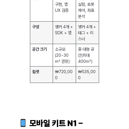
구현, 앱
실험, 로봇
UX 검증
제어, 좌표
분석
구성
앵커 4개 +
앵커 4개 +
SDK + 앱
태그 + 리
스너
공간 크기
소규모
중·대형 공
(20~30
간(최대
㎡ 권장)
400㎡)
칩셋
₩720,00
₩535,00
0
0
모바일 키트 N1 –