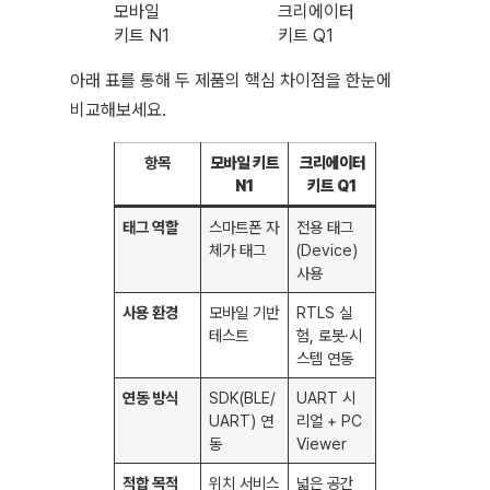
모바일
크리에이터
키트 N1
키트 Q1
아래 표를 통해 두 제품의 핵심 차이점을 한눈에
비교해보세요.
항목
모바일 키트
크리에이터
N1
키트 Q1
태그 역할
스마트폰 자
전용 태그
체가 태그
(Device)
사용
사용 환경
모바일 기반
RTLS 실
테스트
험, 로봇·시
스템 연동
연동 방식
SDK(BLE/
UART 시
UART) 연
리얼 + PC
동
Viewer
적합 목적
위치 서비스
넓은 공간